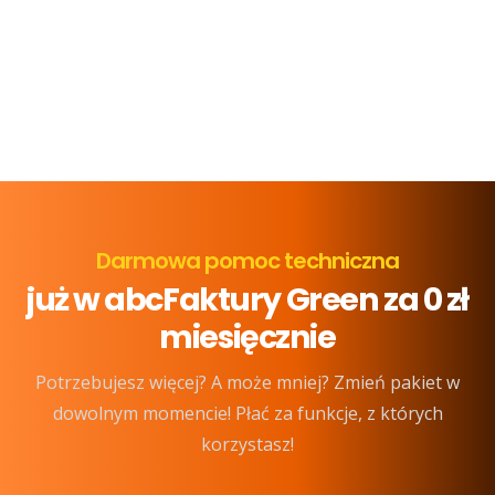
Darmowa pomoc techniczna
już w abcFaktury Green za 0 zł
miesięcznie
Potrzebujesz więcej? A może mniej? Zmień pakiet w
dowolnym momencie! Płać za funkcje, z których
korzystasz!