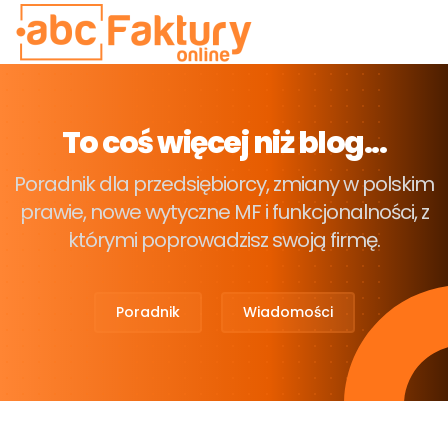
To coś więcej niż blog...
Poradnik dla przedsiębiorcy, zmiany w polskim
prawie, nowe wytyczne MF i funkcjonalności, z
którymi poprowadzisz swoją firmę.
Poradnik
Wiadomości