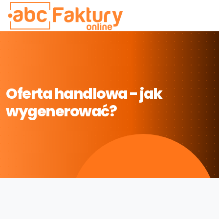
Oferta handlowa - jak
wygenerować?