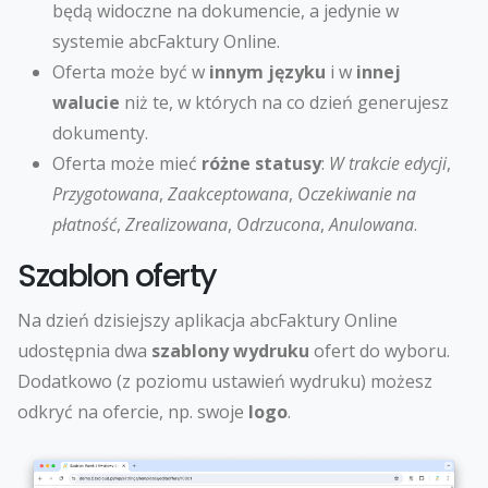
będą widoczne na dokumencie, a jedynie w
systemie abcFaktury Online.
Oferta może być w
innym języku
i w
innej
walucie
niż te, w których na co dzień generujesz
dokumenty.
Oferta może mieć
różne statusy
:
W trakcie edycji
,
Przygotowana
,
Zaakceptowana
,
Oczekiwanie na
płatność
,
Zrealizowana
,
Odrzucona
,
Anulowana
.
Szablon oferty
Na dzień dzisiejszy aplikacja abcFaktury Online
udostępnia dwa
szablony wydruku
ofert do wyboru.
Dodatkowo (z poziomu ustawień wydruku) możesz
odkryć na ofercie, np. swoje
logo
.